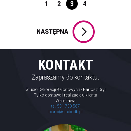
1
2
3
4
NASTĘPNA
KONTAKT
Zapraszamy do kontaktu.
Studio Dekoracji Balonowych - Bartosz Dryl
Tylko dostawa i realizacje u klienta
Warszawa
tel. 501 730 567
biuro@studiodb.pl